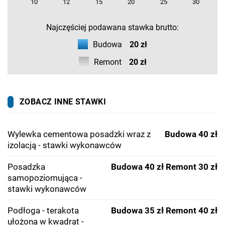
10
12
15
20
25
30
Najczęściej podawana stawka brutto:
Budowa
20 zł
Remont
20 zł
ZOBACZ INNE STAWKI
Wylewka cementowa posadzki wraz z
Budowa 40 zł
izolacją - stawki wykonawców
Posadzka
Budowa 40 zł
Remont 30 zł
samopoziomująca -
stawki wykonawców
Podłoga - terakota
Budowa 35 zł
Remont 40 zł
ułożona w kwadrat -