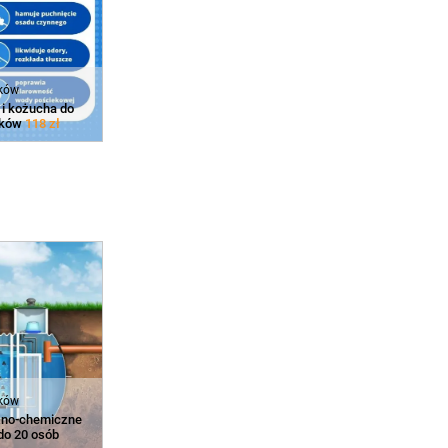
eków
 i kożucha do
eków
118 zł
eków
czno-chemiczne
do 20 osób