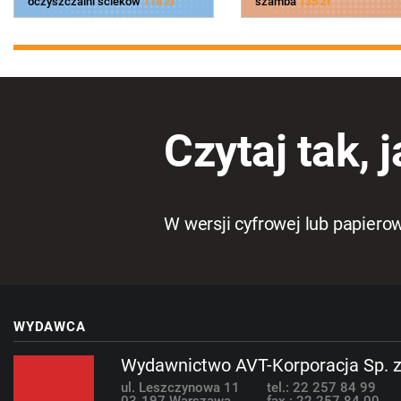
oczyszczalni ścieków
118 zł
szamba
135 zł
Czytaj tak, j
W wersji cyfrowej lub papiero
WYDAWCA
Wydawnictwo AVT-Korporacja Sp. z
ul. Leszczynowa 11
tel.: 22 257 84 99
03-197 Warszawa
fax.: 22 257 84 00