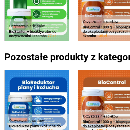
Oczyszczalnie ścieków
Oczyszczalnie ścieków
BioControl 1000 g – bioprepa
BioStarter – bioaktywator do
do eksploatacji oczyszczalni
oczyszczalni i szamba
77 zł
szamba
135 zł
Pozostałe produkty z kategor
Oczyszczalnie ścieków
Oczyszczalnie ścieków
BioControl 1000 g – bioprepa
BioReduktor piany i kożucha do
do eksploatacji oczyszczalni