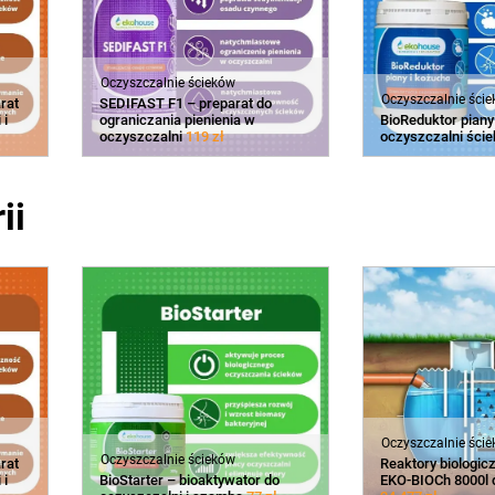
Oczyszczalnie ścieków
Oczyszczalnie ści
rat
SEDIFAST F1 – preparat do
 i
ograniczania pienienia w
BioReduktor piany
oczyszczalni
119 zł
oczyszczalni ści
ii
Oczyszczalnie ści
Oczyszczalnie ścieków
rat
Reaktory biologi
 i
BioStarter – bioaktywator do
EKO-BIOCh 8000l 