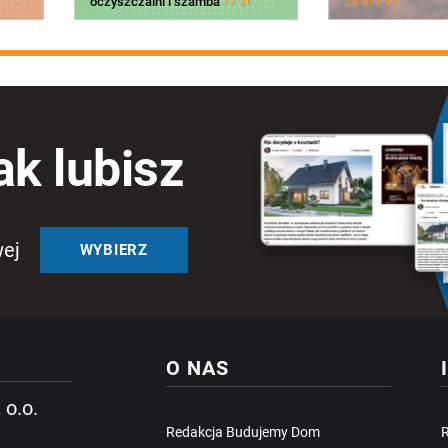
oczyszczalni i szamba
77 zł
24 477 zł
ak lubisz
wej
WYBIERZ
O NAS
 o.o.
Redakcja Budujemy Dom