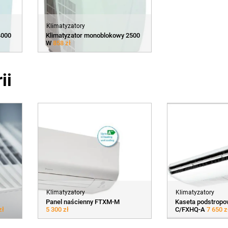
Klimatyzatory
4000
Klimatyzator monoblokowy 2500
W
858 zł
ii
Klimatyzatory
Klimatyzatory
Panel naścienny FTXM-M
Kaseta podstropo
zł
5 300 zł
C/FXHQ-A
7 650 z