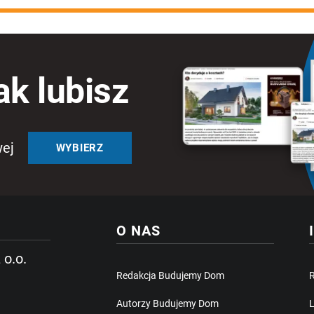
ak lubisz
wej
WYBIERZ
O NAS
 o.o.
Redakcja Budujemy Dom
Autorzy Budujemy Dom
L