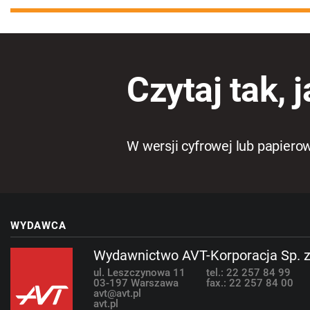
Czytaj tak, j
W wersji cyfrowej lub papiero
WYDAWCA
Wydawnictwo AVT-Korporacja Sp. z
ul. Leszczynowa 11
tel.: 22 257 84 99
03-197 Warszawa
fax.: 22 257 84 00
avt@avt.pl
avt.pl