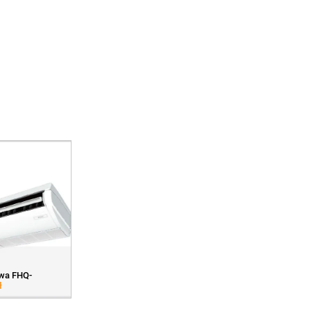
wa FHQ-
ł