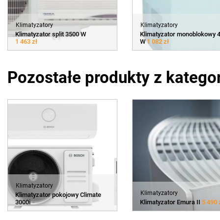
Klimatyzatory
Klimatyzatory
Klimatyzator split 3500 W
Klimatyzator monoblokowy 
1 463 zł
W
1 082 zł
Pozostałe produkty z kategor
Klimatyzatory
Klimatyzatory
Klimatyzator pokojowy Climate
3000i
Klimatyzator Emura II
5 490 