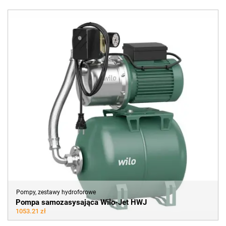
Pompy, zestawy hydroforowe
Pompa samozasysająca Wilo-Jet HWJ
1053.21 zł