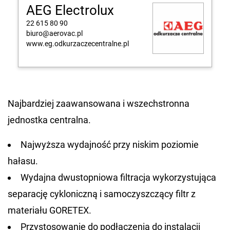
AEG Electrolux
22 615 80 90
biuro@aerovac.pl
www.eg.odkurzaczecentralne.pl
Najbardziej zaawansowana i wszechstronna
jednostka centralna.
Najwyższa wydajność przy niskim poziomie
hałasu.
Wydajna dwustopniowa filtracja wykorzystująca
separację cykloniczną i samoczyszczący filtr z
materiału GORE­TEX.
Przystosowanie do podłączenia do instalacji