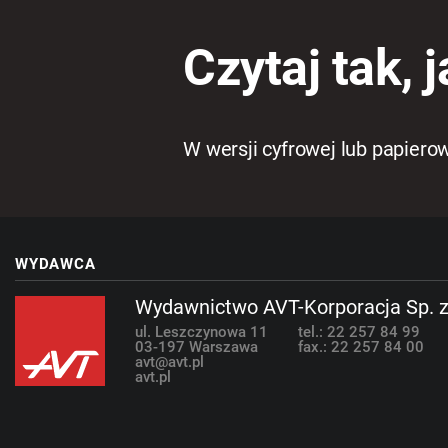
Czytaj tak, j
W wersji cyfrowej lub papiero
WYDAWCA
Wydawnictwo AVT-Korporacja Sp. z
ul. Leszczynowa 11
tel.: 22 257 84 99
03-197 Warszawa
fax.: 22 257 84 00
avt@avt.pl
avt.pl