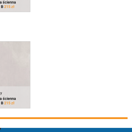
a ścienna
2 B
215 zł
ny
a ścienna
2 B
215 zł