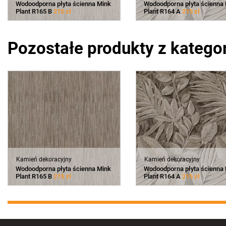
Wodoodporna płyta ścienna Mink
Wodoodporna płyta ścienna
Plant R165 B
215 zł
Plant R164 A
215 zł
Pozostałe produkty z kategor
Kamień dekoracyjny
Kamień dekoracyjny
Wodoodporna płyta ścienna Mink
Wodoodporna płyta ścienna
Plant R165 B
215 zł
Plant R164 A
215 zł