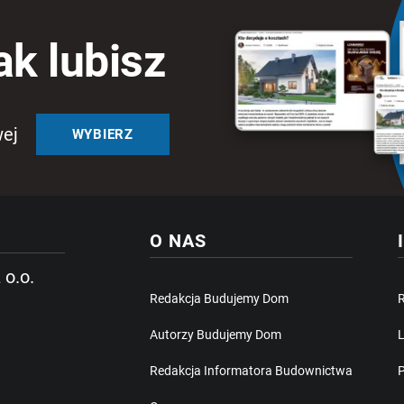
ak lubisz
wej
WYBIERZ
O NAS
 o.o.
Redakcja Budujemy Dom
Autorzy Budujemy Dom
L
Redakcja Informatora Budownictwa
P