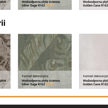
 Mink
Wodoodporna płyta ścienna
Wodoodporna płyt
Silver Sage R163
215 zł
Golden Cane R16
ii
Kamień dekoracyjny
Kamień dekoracyj
 Mink
Wodoodporna płyta ścienna
Wodoodporna płyt
Silver Sage R163
215 zł
Golden Cane R16