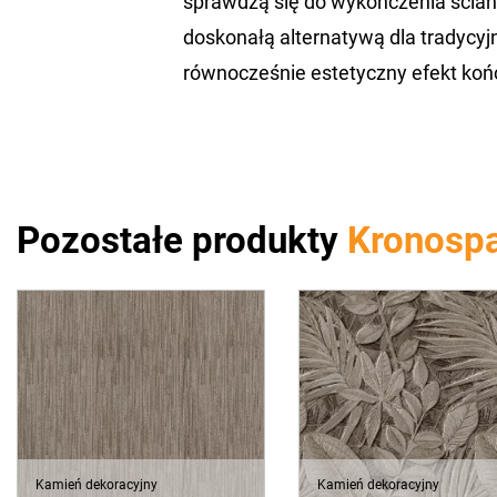
sprawdzą się do wykończenia ścian w
doskonałą alternatywą dla tradycy
równocześnie estetyczny efekt ko
Pozostałe produkty
Kronosp
Kamień dekoracyjny
Kamień dekoracyjny