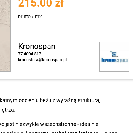
215.00 zł
brutto / m2
Kronospan
77 4004 517
kronosfera@kronospan.pl
ikatnym odcieniu beżu z wyraźną strukturą,
nętrza.
 jest niezwykle wszechstronne - idealnie