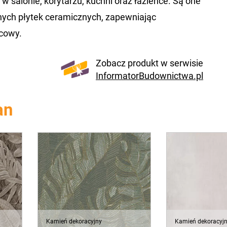
 salonie, korytarzu, kuchni oraz łazience. Są one
jnych płytek ceramicznych, zapewniając
ńcowy.
Zobacz produkt w serwisie
InformatorBudownictwa.pl
an
Kamień dekoracyjny
Kamień dekoracyj