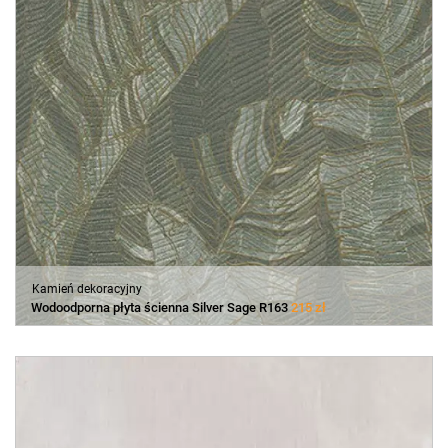
Kamień dekoracyjny
Wodoodporna płyta ścienna Silver Sage R163
215 zł