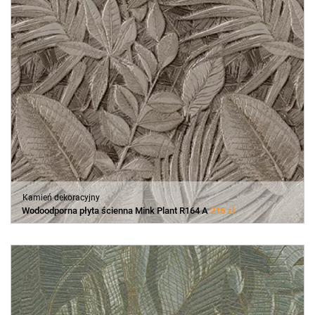
Kamień dekoracyjny
Wodoodporna płyta ścienna Mink Plant R164 A
215 zł