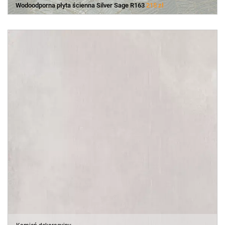
Wodoodporna płyta ścienna Silver Sage R163
215 zł