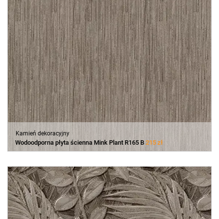
Kamień dekoracyjny
Wodoodporna płyta ścienna Mink Plant R165 B
215 zł