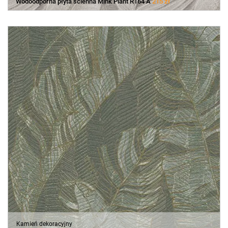
Wodoodporna płyta ścienna Mink Plant R164 A
215 zł
Kamień dekoracyjny