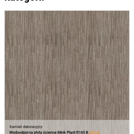
Kamień dekoracyjny
Wodoodporna płyta ścienna Mink Plant R165 B
215 zł