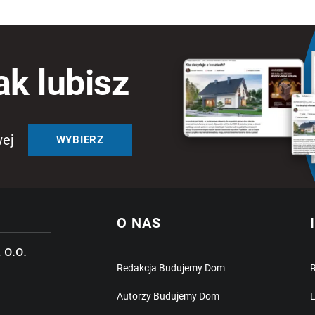
ak lubisz
wej
WYBIERZ
O NAS
 o.o.
Redakcja Budujemy Dom
Autorzy Budujemy Dom
L