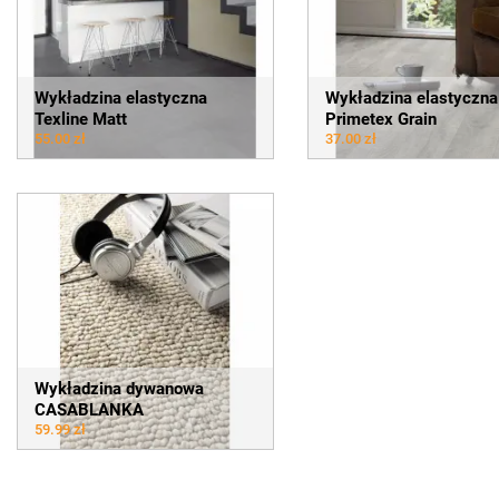
Wykładzina elastyczna
Wykładzina elastyczna
Texline Matt
Primetex Grain
55.00 zł
37.00 zł
Wykładzina dywanowa
CASABLANKA
59.99 zł