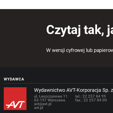
Czytaj tak, j
W wersji cyfrowej lub papiero
WYDAWCA
Wydawnictwo AVT-Korporacja Sp. z
ul. Leszczynowa 11
tel.: 22 257 84 99
03-197 Warszawa
fax.: 22 257 84 00
avt@avt.pl
avt.pl