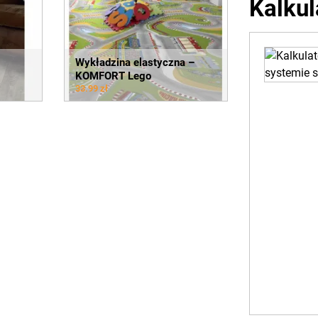
Kalkul
Wykładzina elastyczna –
KOMFORT Lego
33.99 zł