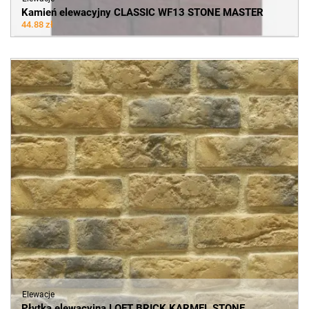
Kamień elewacyjny CLASSIC WF13 STONE MASTER
44.88 zł
Elewacje
Płytka elewacyjna LOFT BRICK KARMEL STONE