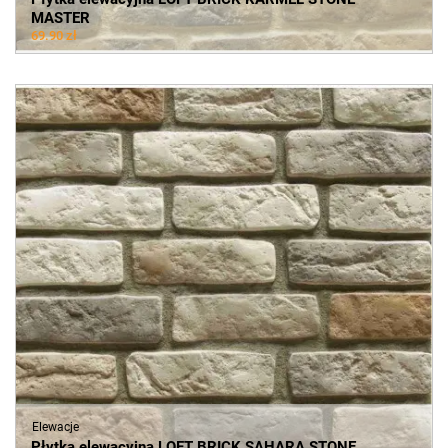
MASTER
69.90 zł
Elewacje
Płytka elewacyjna LOFT BRICK SAHARA STONE