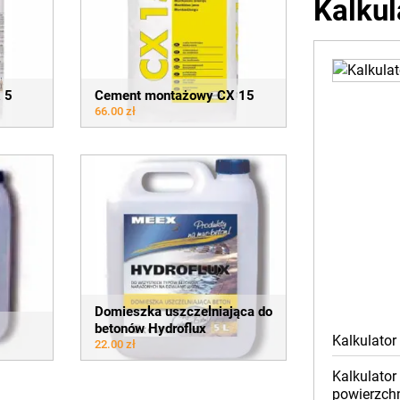
Kalkul
 5
Cement montażowy CX 15
66.00 zł
Domieszka uszczelniająca do
betonów Hydroflux
Kalkulator
22.00 zł
Kalkulator
powierzch