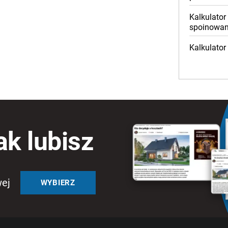
Kalkulator
spoinowan
Kalkulator
ak lubisz
wej
WYBIERZ