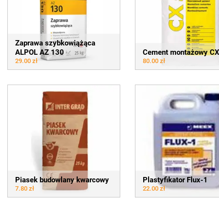
Zaprawa szybkowiążąca
ALPOL AZ 130
Cement montażowy CX
29.00 zł
80.00 zł
Piasek budowlany kwarcowy
Plastyfikator Flux-1
7.80 zł
22.00 zł