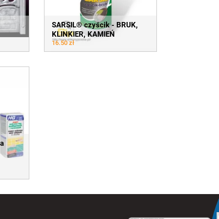
SARSIL® czyścik - BRUK,
KLINKIER, KAMIEŃ
16.50 zł
na