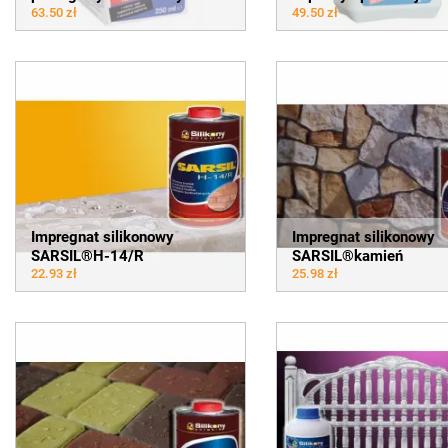
63.50 zł
49.50 zł
Impregnat silikonowy
Impregnat silikonowy
SARSIL®H-14/R
SARSIL®kamień
22.93 zł
25.98 zł