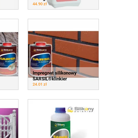
44.90 zł
Impregnat silikonowy
SARSIL®klinkier
24.01 zł