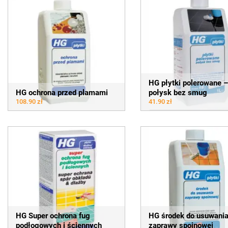
HG płytki polerowane 
HG ochrona przed plamami
połysk bez smug
108.90 zł
41.90 zł
HG Super ochrona fug
HG środek do usuwani
podłogowych i ściennych
zaprawy spoinowej