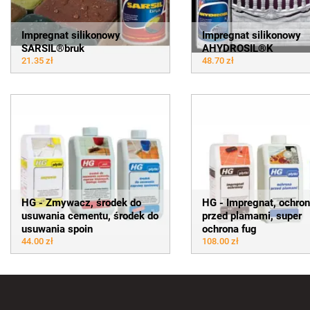
Impregnat silikonowy
Impregnat silikonowy
SARSIL®bruk
AHYDROSIL®K
21.35 zł
48.70 zł
HG - Zmywacz, środek do
HG - Impregnat, ochro
usuwania cementu, środek do
przed plamami, super
usuwania spoin
ochrona fug
44.00 zł
108.00 zł