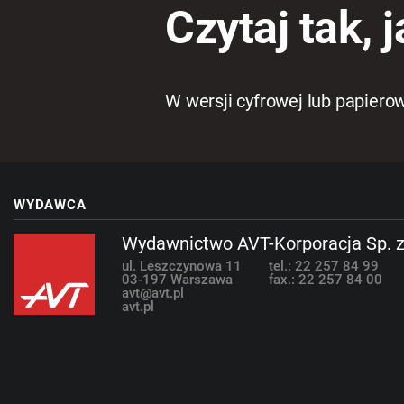
Czytaj tak, j
W wersji cyfrowej lub papiero
WYDAWCA
Wydawnictwo AVT-Korporacja Sp. z
ul. Leszczynowa 11
tel.: 22 257 84 99
03-197 Warszawa
fax.: 22 257 84 00
avt@avt.pl
avt.pl