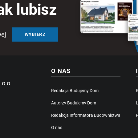
ak lubisz
wej
WYBIERZ
O NAS
 o.o.
Redakcja Budujemy Dom
Autorzy Budujemy Dom
L
Redakcja Informatora Budownictwa
P
O nas