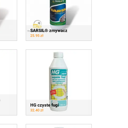
SARSIL® zmywacz
25.95 zł
a
HG czyste fugi
32.40 zł