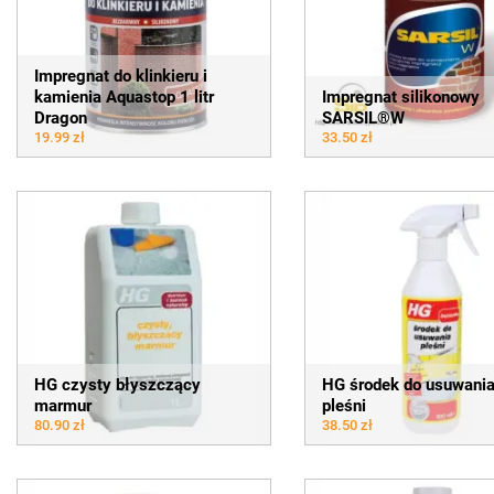
Impregnat do klinkieru i
kamienia Aquastop 1 litr
Impregnat silikonowy
Dragon
SARSIL®W
19.99 zł
33.50 zł
HG czysty błyszczący
HG środek do usuwani
marmur
pleśni
80.90 zł
38.50 zł