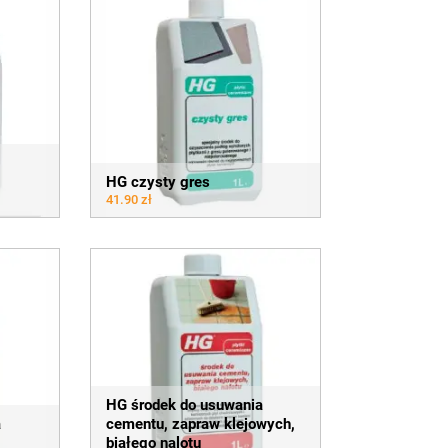
–
HG czysty gres
41.90 zł
HG środek do usuwania
a
cementu, zapraw klejowych,
białego nalotu